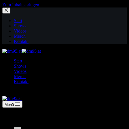
Zum Inhalt springen
Start
Shows
Videos
Merch
Kontakt
Start
Shows
Videos
Merch
Kontakt
Menü
Wien is ur oasch 7 – Heurigengarnitur