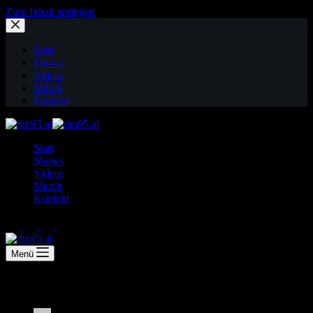
Zum Inhalt springen
Start
Shows
Videos
Merch
Kontakt
Start
Shows
Videos
Merch
Kontakt
Menü
Musik in der Likörstube – Niki Solo